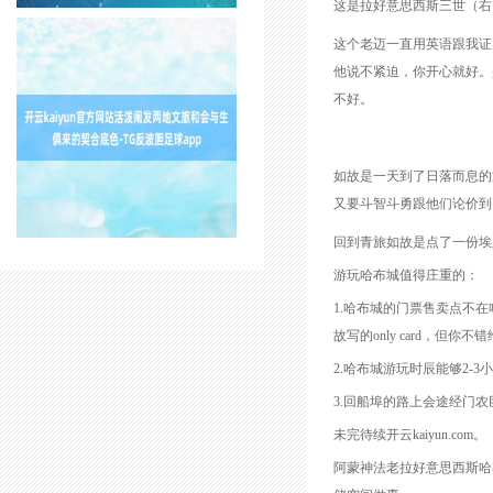
这是拉好意思西斯三世（右
这个老迈一直用英语跟我证
他说不紧迫，你开心就好。
不好。
如故是一天到了日落而息的
又要斗智斗勇跟他们论价到
回到青旅如故是点了一份埃
游玩哈布城值得庄重的：
1.哈布城的门票售卖点不
故写的only card，
2.哈布城游玩时辰能够2-3
3.回船埠的路上会途经门
未完待续开云kaiyun.com。
阿蒙神法老拉好意思西斯哈