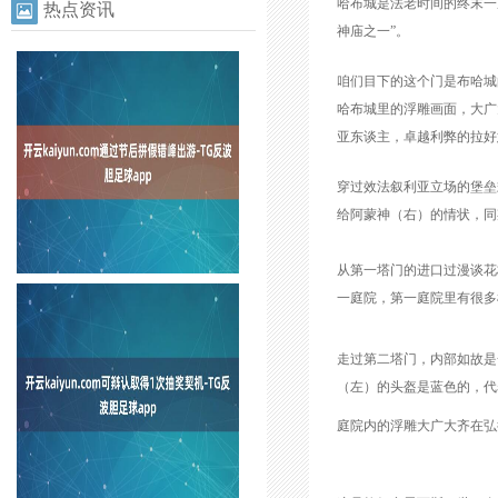
哈布城是法老时间的终末一
热点资讯
神庙之一”。
咱们目下的这个门是布哈城
哈布城里的浮雕画面，大广
亚东谈主，卓越利弊的拉好
穿过效法叙利亚立场的堡垒
给阿蒙神（右）的情状，同
从第一塔门的进口过漫谈花
一庭院，第一庭院里有很多
走过第二塔门，内部如故是
（左）的头盔是蓝色的，代
庭院内的浮雕大广大齐在弘