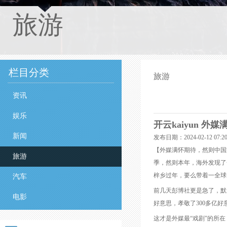
旅游
栏目分类
旅游
资讯
娱乐
开云kaiyun 
新闻
发布日期：2024-02-12 07
【外媒满怀期待，然则中国
旅游
季，然则本年，海外发现了
梓乡过年，要么带着一全球
汽车
前几天彭博社更是急了，默
电影
好意思，孝敬了300多亿好
这才是外媒最“戏剧”的所