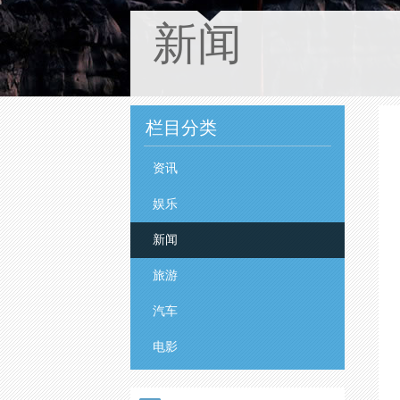
新闻
栏目分类
资讯
娱乐
新闻
旅游
汽车
电影