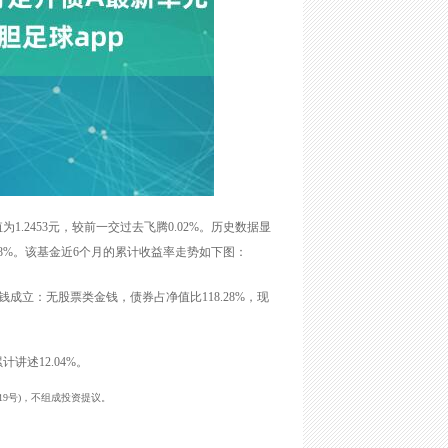
1.2453元，较前一交过去飞腾0.02%。历史数据显
4.38%。该基金近6个月的累计收益率走势如下图：
立：无股票类金钱，债券占净值比118.28%，现
讲述12.04%。
0019号)，不组成投资提议。