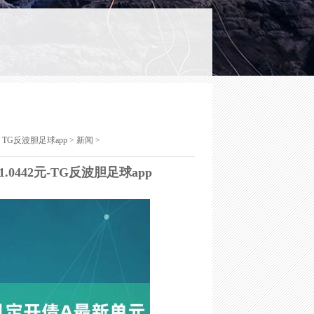
：
TG反波胆足球app
>
新闻
>
0442元-TG反波胆足球app