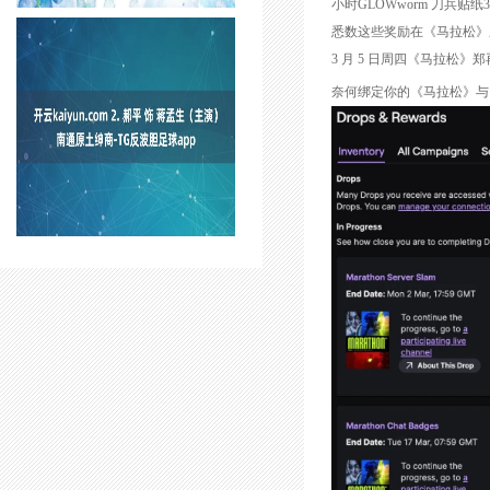
小时GLOWworm 刀兵贴纸3
悉数这些奖励在《马拉松》压力
3 月 5 日周四《马拉松》
奈何绑定你的《马拉松》与 Tw