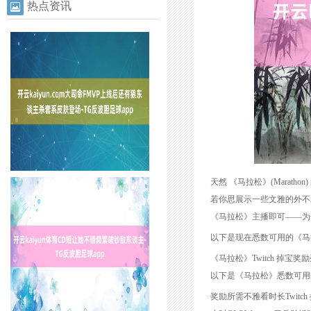
热点资讯
天然 《马拉松》(Marath
若你思展示一些文雅的外不雅谈
《马拉松》主播即可——为
以下是现在悉数可用的《马拉
《马拉松》Twitch 掉宝奖
以下是《马拉松》悉数可用的
奖励所需不雅看时长Twitch 接