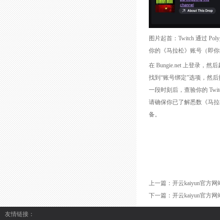
图片起首：Twitch 通过 Poly
你的《马拉松》账号（即你的 
在 Bungie.net 
找到“账号绑定”选项，然后按
一段时刻后，查验你的 Tw
请确保你已了解悉数《马拉松》办
备。
上一篇：
开云kaiyun官
下一篇：
开云kaiyun官
友情链接：