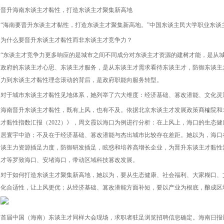
晋升海南东谈主才黏性，打造东谈主才聚集新高地
“海南要晋升东谈主才黏性，打造东谈主才聚集新高地。”中国东谈主民大学职业东谈
为什么要晋升东谈主才黏性而非东谈主才竞争力？
“东谈主才竞争力更多响应的是城市之间不同成分对东谈主才资源的建树才能，是从
政府的东谈主才心思、东谈主才服务，是从东谈主才需求看待东谈主才，防御东谈主
力到东谈主才黏性理念滚动的背后，是政府职能向服务转型。
对于城市东谈主才黏性见地体系，她列举了六大维度：经济基础、篡改潜能、文化灵
海南晋升东谈主才黏性，既有上风，也有不及。依据北京东谈主才发展政策商榷院和
才黏性指数汇报（2022）》，周文霞以海口为例进行分析：在上风上，海口的生态
居寰宇中游；不及在于经济基础、篡改潜能与杰出城市比较存在差距。她以为，海口
谈主力资源插足力度，防御研发插足，眩惑和培养高增长企业，为晋升东谈主才黏性
才等罗致海口、安堵海口，带动区域科技篡改发展。
对于如何打造东谈主才聚集新高地，她以为，要从生态健康、社会福利、大家糊口、
化合适性，让上风更优；从经济基础、篡改潜能方面补短，要以产业为根底，酿成区
首届中国（海南）东谈主才同样大会现场，求职者驻足浏览招聘信息确定。海南日报记