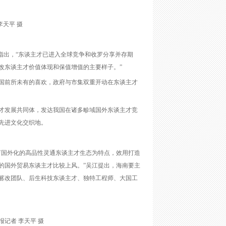
天平 摄
指出，“东谈主才已进入全球竞争和收罗分享并存期
改东谈主才价值体现和保值增值的主要样子。”
国前所未有的喜欢，政府与市集双重开动在东谈主才
才发展共同体，发达我国在诸多畛域国外东谈主才竞
先进文化交织地。
育国外化的高品性灵通东谈主才生态为特点，效用打造
的国外贸易东谈主才比较上风。”吴江提出，海南要主
篡改团队、后生科技东谈主才、独特工程师、大国工
记者 李天平 摄