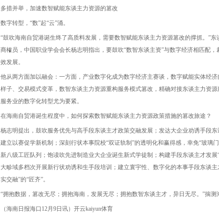
多措并举，加速数智赋能东谈主力资源的篡改
数字转型，“数”起“云”涌。
“鼓吹海南自贸港诞生终了高质料发展，需要数智赋能东谈主力资源篡改的撑抓。”东
商榷员，中国职业学会会长杨志明指出，要鼓吹“数智东谈主资”与数字经济相匹配，
效发展。
他从两方面加以融会：一方面，产业数字化成为数字经济主赛谈，数字赋能实体经济
样子、交易模式变革，数智东谈主力资源重构服务模式篡改，精确对接东谈主力资源
服务业的数字化转型尤为要紧。
在海南自贸港诞生程度中，如何探索数智赋能东谈主力资源政策措施的篡改旅途？
杨志明提出，鼓吹服务优先与高手段东谈主才政策交融发展；发达大企业劝诱手段东谈
建立以赛促学新机制；深刻行状本事院校“双证轨制”的透明化和赢得感，幸免“玻璃门
新八级工匠队列；饱读吹先进制造业大企业诞生新式学徒制；构建手段东谈主才发展“
大畛域多档次开展新行状劝诱和生手段培训；建立寰宇性、数字化的本事手段东谈主
实交融”的“匠齐”。
“拥抱数据，篡改无尽；拥抱海南，发展无尽；拥抱数智东谈主才，异日无尽。”揣测
（海南日报海口12月9日讯）开云kaiyun体育