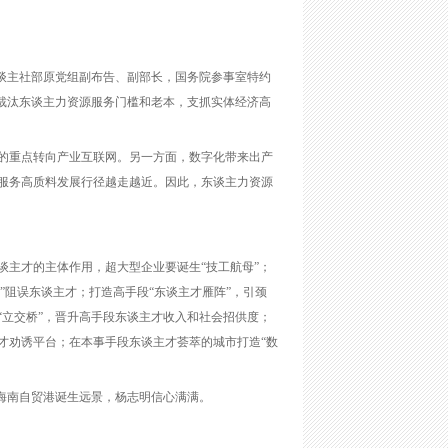
谈主社部原党组副布告、副部长，国务院参事室特约
裁汰东谈主力资源服务门槛和老本，支抓实体经济高
的重点转向产业互联网。另一方面，数字化带来出产
服务高质料发展行径越走越近。因此，东谈主力资源
主才的主体作用，超大型企业要诞生“技工航母”；
”阻误东谈主才；打造高手段“东谈主才雁阵”，引颈
立交桥”，晋升高手段东谈主才收入和社会招供度；
才劝诱平台；在本事手段东谈主才荟萃的城市打造“数
海南自贸港诞生远景，杨志明信心满满。