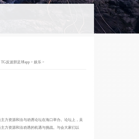
：
TG反波胆足球app
>
娱乐
>
谈主力资源和洽与劝诱论坛在海口举办。论坛上，吴
谈主力资源和洽劝诱的机遇与挑战。与会大家们以