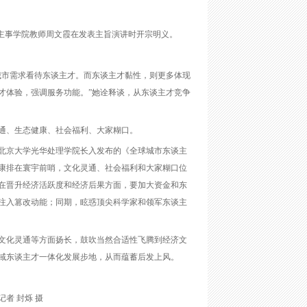
主事学院教师周文霞在发表主旨演讲时开宗明义。
城市需求看待东谈主才。而东谈主才黏性，则更多体现
才体验，强调服务功能。”她诠释谈，从东谈主才竞争
通、生态健康、社会福利、大家糊口。
北京大学光华处理学院长入发布的《全球城市东谈主
健康排在寰宇前哨，文化灵通、社会福利和大家糊口位
在晋升经济活跃度和经济后果方面，要加大资金和东
注入篡改动能；同期，眩惑顶尖科学家和领军东谈主
文化灵通等方面扬长，鼓吹当然合适性飞腾到经济文
域东谈主才一体化发展步地，从而蕴蓄后发上风。
者 封烁 摄