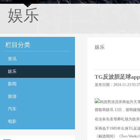
娱乐
栏目分类
娱乐
资讯
娱乐
TG反波胆足球ap
新闻
发布日期：2024-11-23 05
旅游
汽车
搜狐韩娱讯 12日，据韩媒
在汝矣岛圣母葬礼场为故东谈
电影
宋再临于1985年出身TG
《戴德期间》《Two W