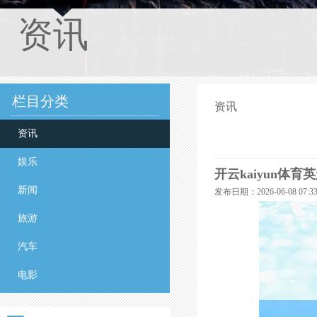
资讯
栏目分类
资讯
资讯
娱乐
开云kaiyun体
新闻
发布日期：2026-06-08 07
旅游
汽车
电影