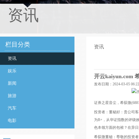
资讯
栏目分类
资讯
资讯
娱乐
开云kaiyun.
新闻
发布日期：2024-03-05 06
旅游
证券之星音尘，希荻微(688
汽车
投资者：董秘好：贵公司客
为B+，从华证指数的评级
电影
色本领方面的包袱？在异日
希荻微董秘：尊敬的投资者，